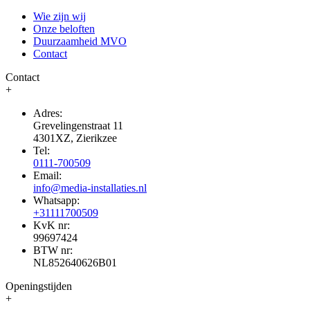
Wie zijn wij
Onze beloften
Duurzaamheid MVO
Contact
Contact
+
Adres:
Grevelingenstraat 11
4301XZ, Zierikzee
Tel:
0111-700509
Email:
info@media-installaties.nl
Whatsapp:
+31111700509
KvK nr:
99697424
BTW nr:
NL852640626B01
Openingstijden
+