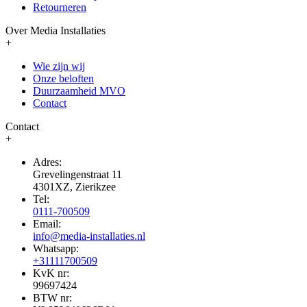
Retourneren
Over Media Installaties
+
Wie zijn wij
Onze beloften
Duurzaamheid MVO
Contact
Contact
+
Adres:
Grevelingenstraat 11
4301XZ, Zierikzee
Tel:
0111-700509
Email:
info@media-installaties.nl
Whatsapp:
+31111700509
KvK nr:
99697424
BTW nr: