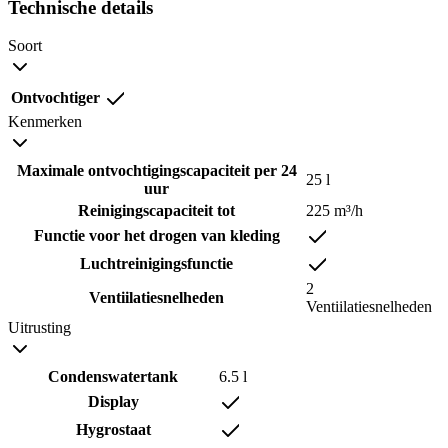
Technische details
Soort
Ontvochtiger
Kenmerken
Maximale ontvochtigingscapaciteit per 24
25 l
uur
Reinigingscapaciteit tot
225 m³/h
Functie voor het drogen van kleding
Luchtreinigingsfunctie
2
Ventiilatiesnelheden
Ventiilatiesnelheden
Uitrusting
Condenswatertank
6.5 l
Display
Hygrostaat