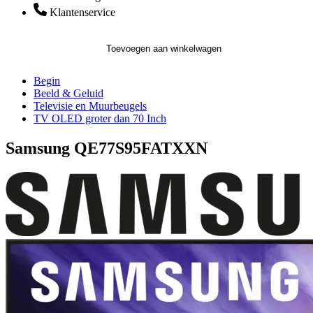
Klantenservice
Toevoegen aan winkelwagen
Begin
Beeld & Geluid
Televisie en Muurbeugels
TV OLED groter dan 70 Inch
Samsung QE77S95FATXXN