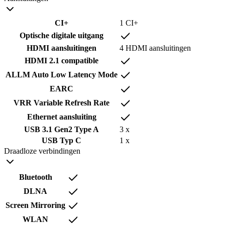
CI+
1 CI+
Optische digitale uitgang
HDMI aansluitingen
4 HDMI aansluitingen
HDMI 2.1 compatible
ALLM Auto Low Latency Mode
EARC
VRR Variable Refresh Rate
Ethernet aansluiting
USB 3.1 Gen2 Type A
3 x
USB Typ C
1 x
Draadloze verbindingen
Bluetooth
DLNA
Screen Mirroring
WLAN