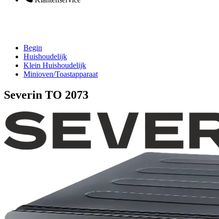
Begin
Huishoudelijk
Klein Huishoudelijk
Minioven/Toastapparaat
Severin TO 2073