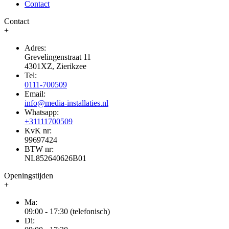
Contact
Contact
+
Adres:
Grevelingenstraat 11
4301XZ, Zierikzee
Tel:
0111-700509
Email:
info@media-installaties.nl
Whatsapp:
+31111700509
KvK nr:
99697424
BTW nr:
NL852640626B01
Openingstijden
+
Ma:
09:00 - 17:30 (telefonisch)
Di: