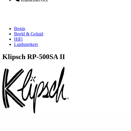
Begin
Beeld & Geluid
HiFi
Luidsprekers
Klipsch RP-500SA II