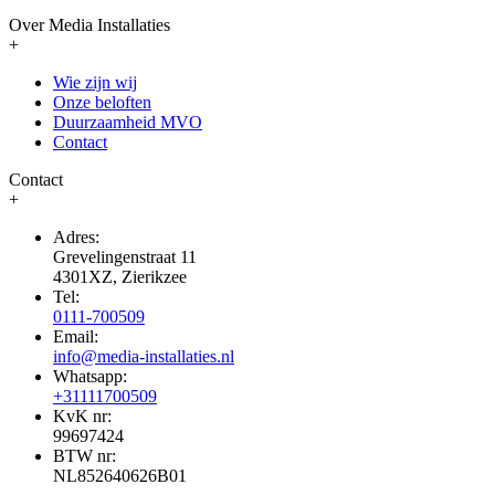
Over Media Installaties
+
Wie zijn wij
Onze beloften
Duurzaamheid MVO
Contact
Contact
+
Adres:
Grevelingenstraat 11
4301XZ, Zierikzee
Tel:
0111-700509
Email:
info@media-installaties.nl
Whatsapp:
+31111700509
KvK nr:
99697424
BTW nr:
NL852640626B01