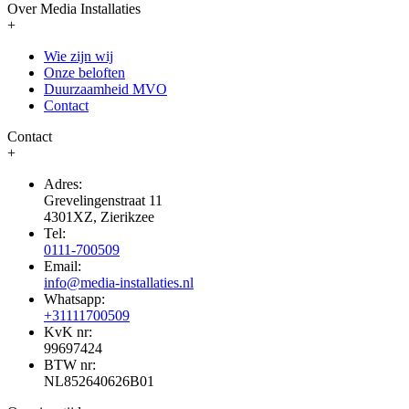
Over Media Installaties
+
Wie zijn wij
Onze beloften
Duurzaamheid MVO
Contact
Contact
+
Adres:
Grevelingenstraat 11
4301XZ, Zierikzee
Tel:
0111-700509
Email:
info@media-installaties.nl
Whatsapp:
+31111700509
KvK nr:
99697424
BTW nr:
NL852640626B01