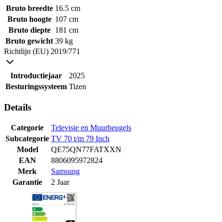
Bruto breedte
16.5 cm
Bruto hoogte
107 cm
Bruto diepte
181 cm
Bruto gewicht
39 kg
Richtlijn (EU) 2019/771
Introductiejaar
2025
Besturingssysteem
Tizen
Details
Categorie
Televisie en Muurbeugels
Subcategorie
TV 70 t/m 79 Inch
Model
QE75QN77FATXXN
EAN
8806095972824
Merk
Samsung
Garantie
2 Jaar