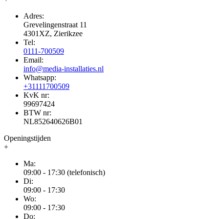
Adres:
Grevelingenstraat 11
4301XZ, Zierikzee
Tel:
0111-700509
Email:
info@media-installaties.nl
Whatsapp:
+31111700509
KvK nr:
99697424
BTW nr:
NL852640626B01
Openingstijden
+
Ma:
09:00 - 17:30 (telefonisch)
Di:
09:00 - 17:30
Wo:
09:00 - 17:30
Do: