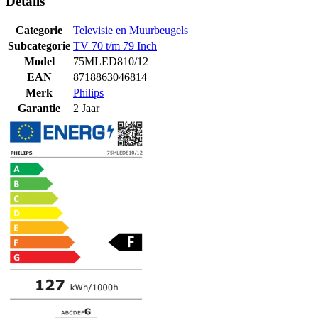
Details
Categorie
Televisie en Muurbeugels
Subcategorie
TV 70 t/m 79 Inch
Model
75MLED810/12
EAN
8718863046814
Merk
Philips
Garantie
2 Jaar