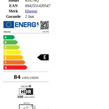
Model
65A79Q
EAN
6942351420547
Merk
Hisense
Garantie
2 Jaar