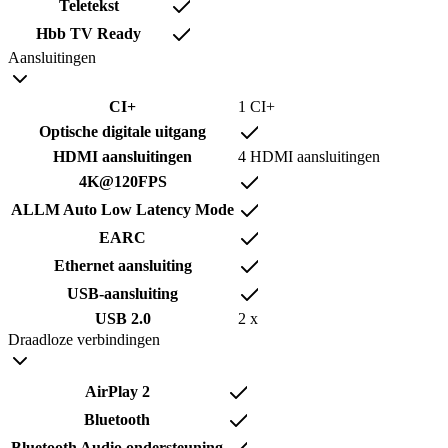
Teletekst
Hbb TV Ready
Aansluitingen
CI+
1 CI+
Optische digitale uitgang
HDMI aansluitingen
4 HDMI aansluitingen
4K@120FPS
ALLM Auto Low Latency Mode
EARC
Ethernet aansluiting
USB-aansluiting
USB 2.0
2 x
Draadloze verbindingen
AirPlay 2
Bluetooth
Bluetooth Audio ondersteuning