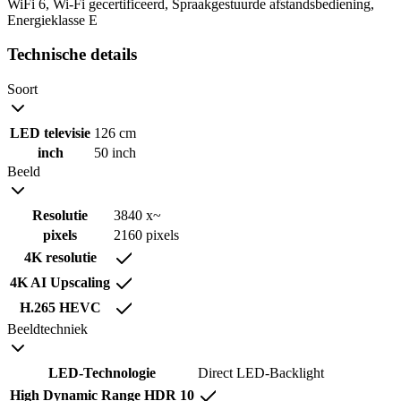
WiFi 6, Wi-Fi gecertificeerd, Spraakgestuurde afstandsbediening,
Energieklasse E
Technische details
Soort
LED televisie
126 cm
inch
50 inch
Beeld
Resolutie
3840 x~
pixels
2160 pixels
4K resolutie
4K AI Upscaling
H.265 HEVC
Beeldtechniek
LED-Technologie
Direct LED-Backlight
High Dynamic Range HDR 10