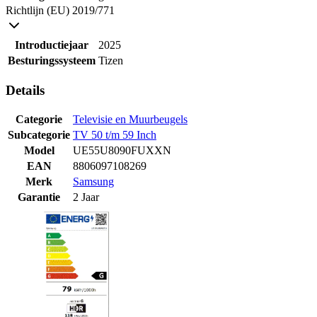
Richtlijn (EU) 2019/771
Introductiejaar
2025
Besturingssysteem
Tizen
Details
Categorie
Televisie en Muurbeugels
Subcategorie
TV 50 t/m 59 Inch
Model
UE55U8090FUXXN
EAN
8806097108269
Merk
Samsung
Garantie
2 Jaar