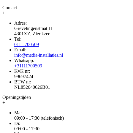
Contact
+
Adres:
Grevelingenstraat 11
4301XZ, Zierikzee
Tel:
0111-700509
Email:
info@media-installaties.nl
Whatsapp:
+31111700509
KvK nr:
99697424
BTW nr:
NL852640626B01
Openingstijden
+
Ma:
09:00 - 17:30 (telefonisch)
Di:
09:00 - 17:30