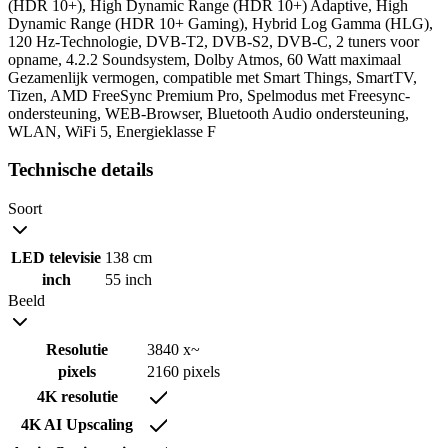
(HDR 10+), High Dynamic Range (HDR 10+) Adaptive, High
Dynamic Range (HDR 10+ Gaming), Hybrid Log Gamma (HLG),
120 Hz-Technologie, DVB-T2, DVB-S2, DVB-C, 2 tuners voor
opname, 4.2.2 Soundsystem, Dolby Atmos, 60 Watt maximaal
Gezamenlijk vermogen, compatible met Smart Things, SmartTV,
Tizen, AMD FreeSync Premium Pro, Spelmodus met Freesync-
ondersteuning, WEB-Browser, Bluetooth Audio ondersteuning,
WLAN, WiFi 5, Energieklasse F
Technische details
Soort
LED televisie
138 cm
inch
55 inch
Beeld
Resolutie
3840 x~
pixels
2160 pixels
4K resolutie
4K AI Upscaling