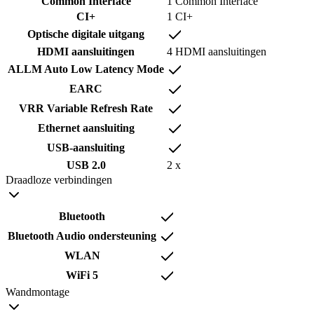
Common Interface
1 Common Interface
CI+
1 CI+
Optische digitale uitgang
HDMI aansluitingen
4 HDMI aansluitingen
ALLM Auto Low Latency Mode
EARC
VRR Variable Refresh Rate
Ethernet aansluiting
USB-aansluiting
USB 2.0
2 x
Draadloze verbindingen
Bluetooth
Bluetooth Audio ondersteuning
WLAN
WiFi 5
Wandmontage