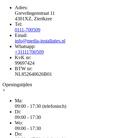
Adres:
Grevelingenstraat 11
4301XZ, Zierikzee
Tel:
0111-700509
Email:
info@media-installaties.nl
Whatsapp:
+31111700509
KvK nr:
99697424
BTW nr:
NL852640626B01
Openingstijden
+
Ma:
09:00 - 17:30 (telefonisch)
Di:
09:00 - 17:30
Wo:
09:00 - 17:30
Do: