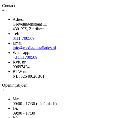
Contact
+
Adres:
Grevelingenstraat 11
4301XZ, Zierikzee
Tel:
0111-700509
Email:
info@media-installaties.nl
Whatsapp:
+31111700509
KvK nr:
99697424
BTW nr:
NL852640626B01
Openingstijden
+
Ma:
09:00 - 17:30 (telefonisch)
Di:
09:00 - 17:30
Wo: