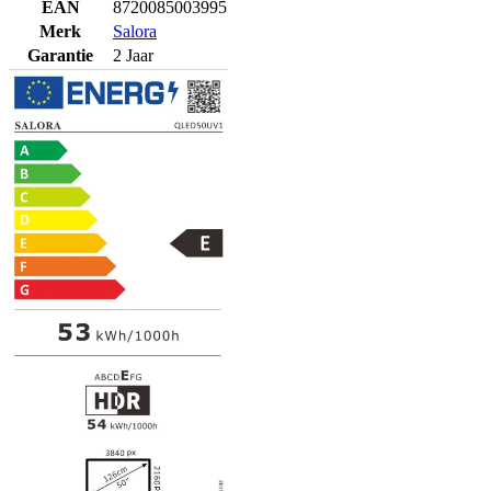
EAN
8720085003995
Merk
Salora
Garantie
2 Jaar