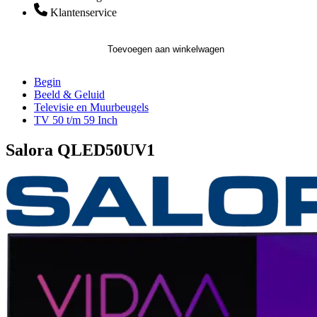
Klantenservice
Toevoegen aan winkelwagen
Begin
Beeld & Geluid
Televisie en Muurbeugels
TV 50 t/m 59 Inch
Salora QLED50UV1