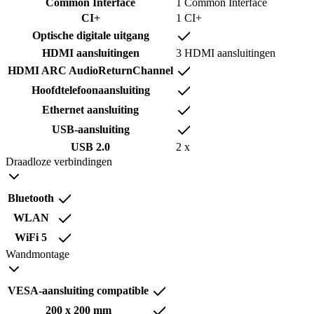
Common Interface
1 Common Interface
CI+
1 CI+
Optische digitale uitgang
HDMI aansluitingen
3 HDMI aansluitingen
HDMI ARC AudioReturnChannel
Hoofdtelefoonaansluiting
Ethernet aansluiting
USB-aansluiting
USB 2.0
2 x
Draadloze verbindingen
Bluetooth
WLAN
WiFi 5
Wandmontage
VESA-aansluiting compatible
200 x 200 mm