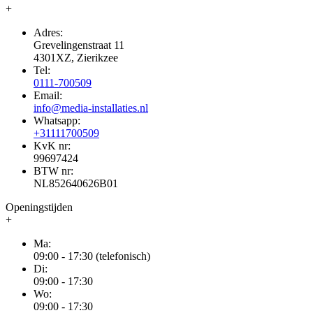
+
Adres:
Grevelingenstraat 11
4301XZ, Zierikzee
Tel:
0111-700509
Email:
info@media-installaties.nl
Whatsapp:
+31111700509
KvK nr:
99697424
BTW nr:
NL852640626B01
Openingstijden
+
Ma:
09:00 - 17:30 (telefonisch)
Di:
09:00 - 17:30
Wo:
09:00 - 17:30