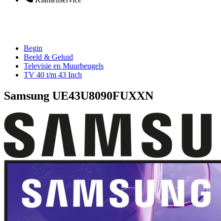
Begin
Beeld & Geluid
Televisie en Muurbeugels
TV 40 t/m 43 Inch
Samsung UE43U8090FUXXN