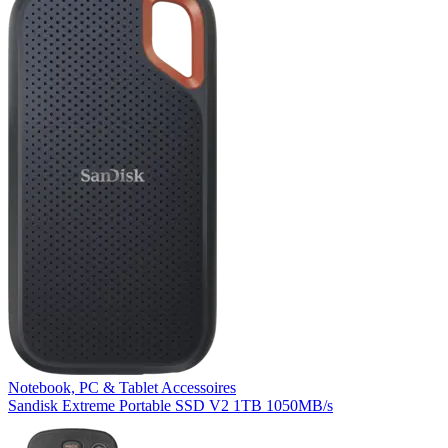
Notebook, PC & Tablet Accessoires
Sandisk Extreme Portable SSD V2 1TB 1050MB/s