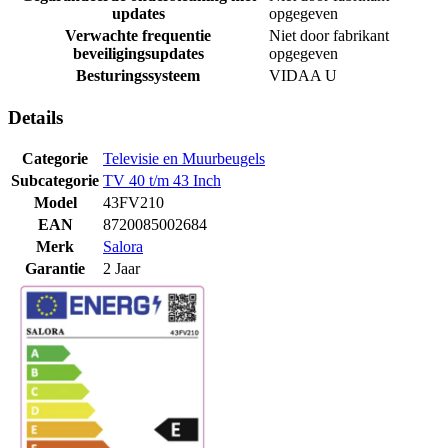
updates
opgegeven
Verwachte frequentie
Niet door fabrikant
beveiligingsupdates
opgegeven
Besturingssysteem
VIDAA U
Details
Categorie
Televisie en Muurbeugels
Subcategorie
TV 40 t/m 43 Inch
Model
43FV210
EAN
8720085002684
Merk
Salora
Garantie
2 Jaar