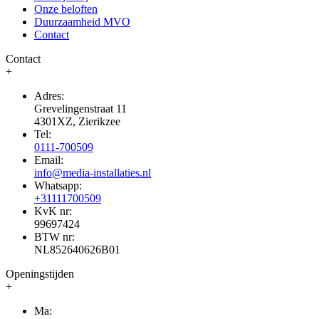
Onze beloften
Duurzaamheid MVO
Contact
Contact
+
Adres:
Grevelingenstraat 11
4301XZ, Zierikzee
Tel:
0111-700509
Email:
info@media-installaties.nl
Whatsapp:
+31111700509
KvK nr:
99697424
BTW nr:
NL852640626B01
Openingstijden
+
Ma: