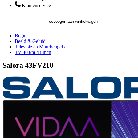
Klantenservice
Toevoegen aan winkelwagen
Begin
Beeld & Geluid
Televisie en Muurbeugels
TV 40 t/m 43 Inch
Salora 43FV210