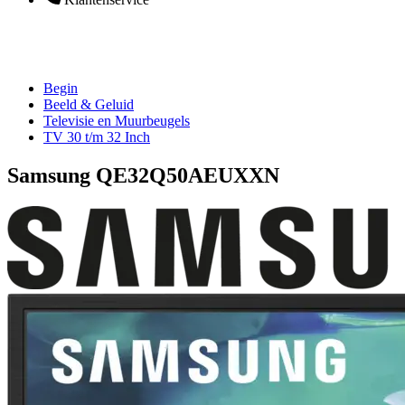
Begin
Beeld & Geluid
Televisie en Muurbeugels
TV 30 t/m 32 Inch
Samsung QE32Q50AEUXXN