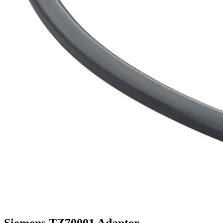
Siemens TZ70001 Adapter