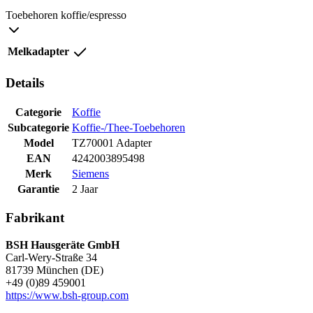
Toebehoren koffie/espresso
Melkadapter
Details
Categorie
Koffie
Subcategorie
Koffie-/Thee-Toebehoren
Model
TZ70001 Adapter
EAN
4242003895498
Merk
Siemens
Garantie
2 Jaar
Fabrikant
BSH Hausgeräte GmbH
Carl-Wery-Straße 34
81739 München (DE)
+49 (0)89 459001
https://www.bsh-group.com