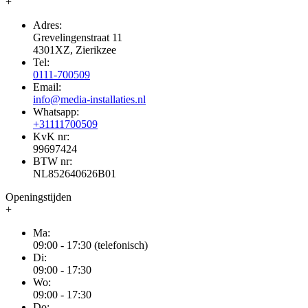
+
Adres:
Grevelingenstraat 11
4301XZ, Zierikzee
Tel:
0111-700509
Email:
info@media-installaties.nl
Whatsapp:
+31111700509
KvK nr:
99697424
BTW nr:
NL852640626B01
Openingstijden
+
Ma:
09:00 - 17:30 (telefonisch)
Di:
09:00 - 17:30
Wo:
09:00 - 17:30
Do: