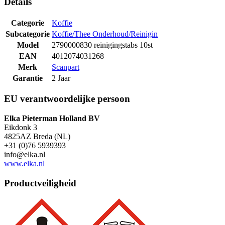
Details
Categorie
Koffie
Subcategorie
Koffie/Thee Onderhoud/Reinigin
Model
2790000830 reinigingstabs 10st
EAN
4012074031268
Merk
Scanpart
Garantie
2 Jaar
EU verantwoordelijke persoon
Elka Pieterman Holland BV
Eikdonk 3
4825AZ Breda (NL)
+31 (0)76 5939393
info@elka.nl
www.elka.nl
Productveiligheid