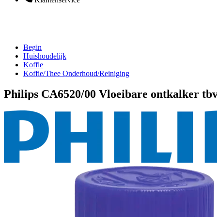
Begin
Huishoudelijk
Koffie
Koffie/Thee Onderhoud/Reiniging
Philips CA6520/00 Vloeibare ontkalker tb