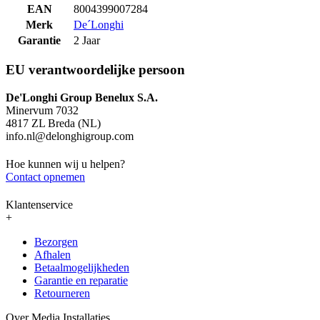
EAN
8004399007284
Merk
De´Longhi
Garantie
2 Jaar
EU verantwoordelijke persoon
De'Longhi Group Benelux S.A.
Minervum 7032
4817 ZL Breda (NL)
info.nl@delonghigroup.com
Hoe kunnen wij u helpen?
Contact opnemen
Klantenservice
+
Bezorgen
Afhalen
Betaalmogelijkheden
Garantie en reparatie
Retourneren
Over Media Installaties