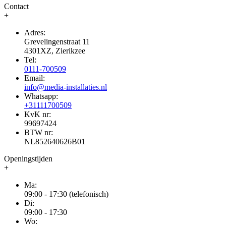
Contact
+
Adres:
Grevelingenstraat 11
4301XZ, Zierikzee
Tel:
0111-700509
Email:
info@media-installaties.nl
Whatsapp:
+31111700509
KvK nr:
99697424
BTW nr:
NL852640626B01
Openingstijden
+
Ma:
09:00 - 17:30 (telefonisch)
Di:
09:00 - 17:30
Wo: