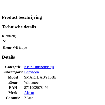
Product beschrijving
Technische details
Kleur(en)
Kleur
Wit-taupe
Details
Categorie
Klein Huishoudelijk
Subcategorie
Babyfoon
Model
SMARTBABY10BE
Kleur
Wit-taupe
EAN
8711902078456
Merk
Alecto
Garantie
2 Jaar