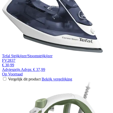
Tefal Strijkijzer/Stoomstrijkijzer
FV2837
€ 30,99
Adviesprijs
Advpr.
€ 37,99
Op Voorraad
Vergelijk dit product
Bekijk vergelijking