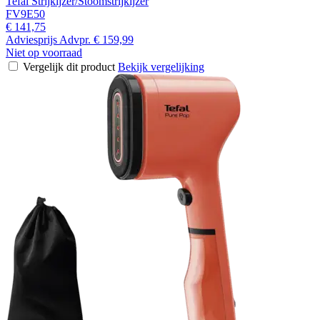
Tefal Strijkijzer/Stoomstrijkijzer
FV9E50
€ 141,75
Adviesprijs
Advpr.
€ 159,99
Niet op voorraad
Vergelijk dit product
Bekijk vergelijking