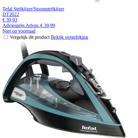
Tefal Strijkijzer/Stoomstrijkijzer
DT2022
€ 39,93
Adviesprijs
Advpr.
€ 39,99
Niet op voorraad
Vergelijk dit product
Bekijk vergelijking