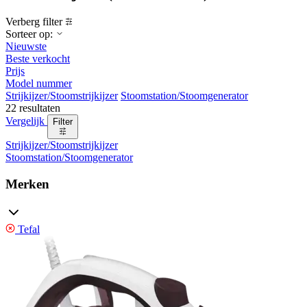
Verberg filter
Sorteer op:
Nieuwste
Beste verkocht
Prijs
Model nummer
Strijkijzer/Stoomstrijkijzer
Stoomstation/Stoomgenerator
22 resultaten
Vergelijk
Filter
Strijkijzer/Stoomstrijkijzer
Stoomstation/Stoomgenerator
Merken
Tefal