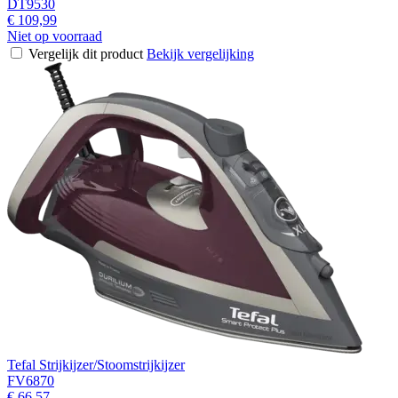
DT9530
€ 109,99
Niet op voorraad
Vergelijk dit product
Bekijk vergelijking
Tefal Strijkijzer/Stoomstrijkijzer
FV6870
€ 66,57