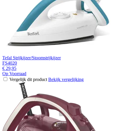
Tefal Strijkijzer/Stoomstrijkijzer
FS4020
€ 29,95
Op Voorraad
Vergelijk dit product
Bekijk vergelijking