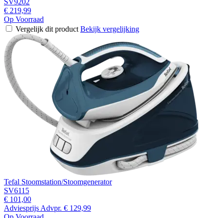
SV9202
€ 219,99
Op Voorraad
Vergelijk dit product
Bekijk vergelijking
Tefal Stoomstation/Stoomgenerator
SV6115
€ 101,00
Adviesprijs
Advpr.
€ 129,99
Op Voorraad