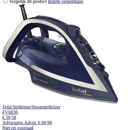
Vergelijk dit product
Bekijk vergelijking
Tefal Strijkijzer/Stoomstrijkijzer
FV6830
€ 59,58
Adviesprijs
Advpr.
€ 69,99
Niet op voorraad