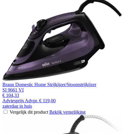
Braun Domestic Home Strijkijzer/Stoomstrijkijzer
SI 9661 VI
€ 104,33
Adviesprijs
Advpr.
€ 119,00
zaterdag in huis
Vergelijk dit product
Bekijk vergelijking