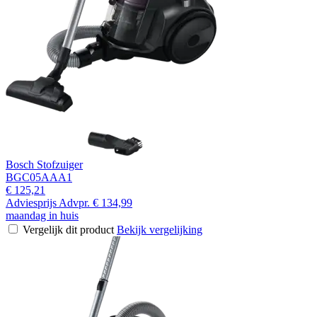
Bosch Stofzuiger
BGC05AAA1
€ 125,21
Adviesprijs
Advpr.
€ 134,99
maandag in huis
Vergelijk dit product
Bekijk vergelijking