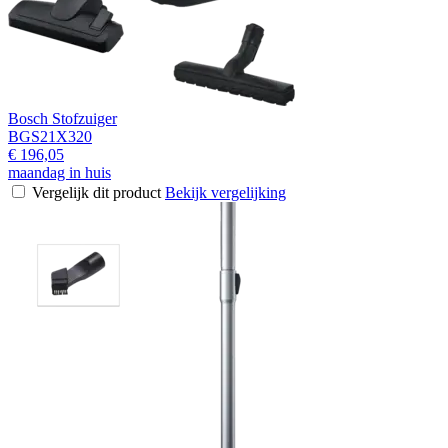
Bosch Stofzuiger
BGS21X320
€ 196,05
maandag in huis
Vergelijk dit product
Bekijk vergelijking