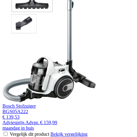
Bosch Stofzuiger
BGS05A222
€ 139,53
Adviesprijs
Advpr.
€ 159,99
maandag in huis
Vergelijk dit product
Bekijk vergelijking