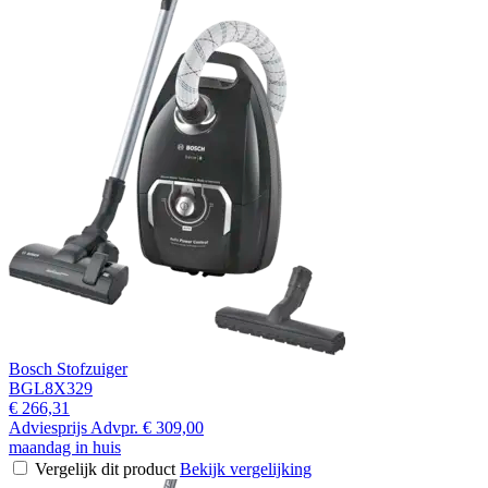
Bosch Stofzuiger
BGL8X329
€ 266,31
Adviesprijs
Advpr.
€ 309,00
maandag in huis
Vergelijk dit product
Bekijk vergelijking