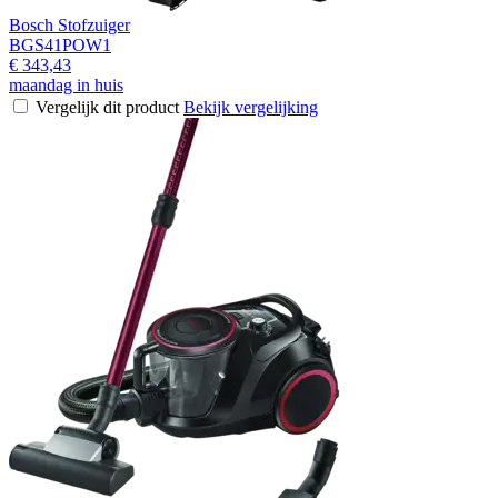
Bosch Stofzuiger
BGS41POW1
€ 343,43
maandag in huis
Vergelijk dit product
Bekijk vergelijking