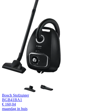
Bosch Stofzuiger
BGB41BA1
€ 160,04
maandag in huis