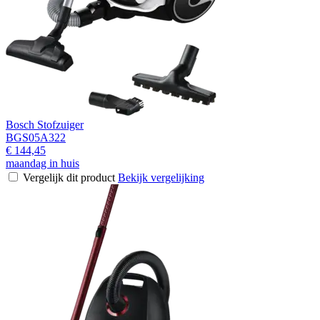
Bosch Stofzuiger
BGS05A322
€ 144,45
maandag in huis
Vergelijk dit product
Bekijk vergelijking