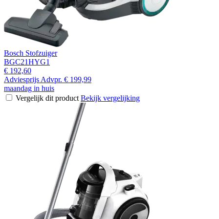
Bosch Stofzuiger
BGC21HYG1
€ 192,60
Adviesprijs
Advpr.
€ 199,99
maandag in huis
Vergelijk dit product
Bekijk vergelijking