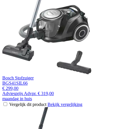
Bosch Stofzuiger
BGS41SIL66
€ 299,00
Adviesprijs
Advpr.
€ 319,00
maandag in huis
Vergelijk dit product
Bekijk vergelijking