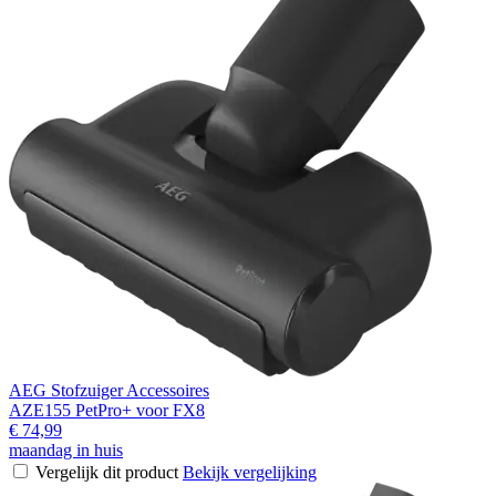
AEG Stofzuiger Accessoires
AZE155 PetPro+ voor FX8
€ 74,99
maandag in huis
Vergelijk dit product
Bekijk vergelijking