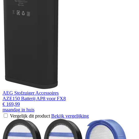
AEG Stofzuiger Accessoires
AZE150 Batterij AP8 voor FX8
€ 169,99
maandag in huis
Vergelijk dit product
Bekijk vergelijking