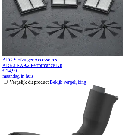
AEG Stofzuiger Accessoires
ARK3 RX9.2 Performance Kit
€ 74,99
maandag in huis
Vergelijk dit product
Bekijk vergelijking