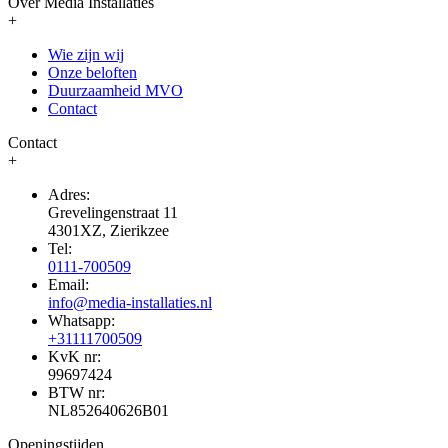
Over Media Installaties
+
Wie zijn wij
Onze beloften
Duurzaamheid MVO
Contact
Contact
+
Adres:
Grevelingenstraat 11
4301XZ, Zierikzee
Tel:
0111-700509
Email:
info@media-installaties.nl
Whatsapp:
+31111700509
KvK nr:
99697424
BTW nr:
NL852640626B01
Openingstijden