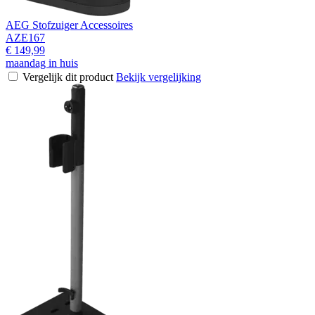
AEG Stofzuiger Accessoires
AZE167
€ 149,99
maandag in huis
Vergelijk dit product
Bekijk vergelijking