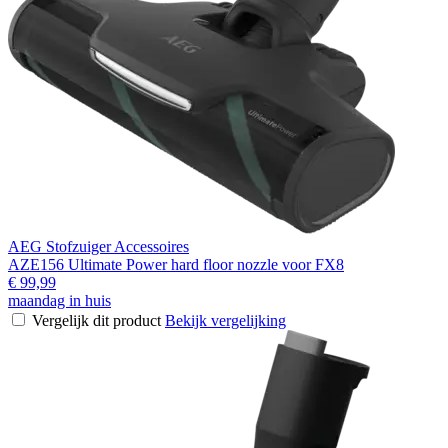
AEG Stofzuiger Accessoires
AZE156 Ultimate Power hard floor nozzle voor FX8
€ 99,99
maandag in huis
Vergelijk dit product
Bekijk vergelijking