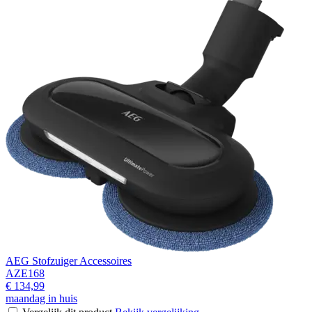
AEG Stofzuiger Accessoires
AZE168
€ 134,99
maandag in huis