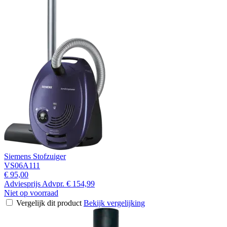
Siemens Stofzuiger
VS06A111
€ 95,00
Adviesprijs
Advpr.
€ 154,99
Niet op voorraad
Vergelijk dit product
Bekijk vergelijking