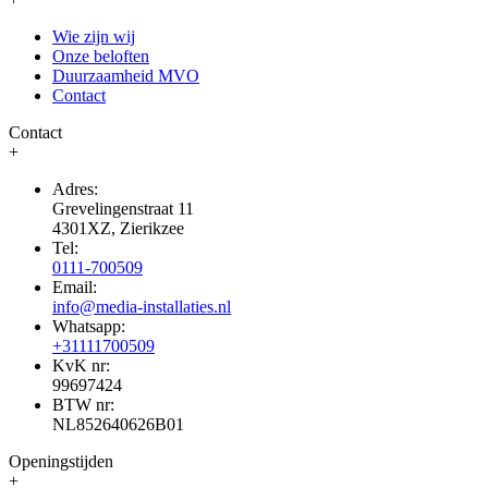
Wie zijn wij
Onze beloften
Duurzaamheid MVO
Contact
Contact
+
Adres:
Grevelingenstraat 11
4301XZ, Zierikzee
Tel:
0111-700509
Email:
info@media-installaties.nl
Whatsapp:
+31111700509
KvK nr:
99697424
BTW nr:
NL852640626B01
Openingstijden
+