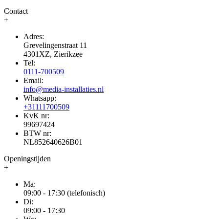
Contact
+
Adres:
Grevelingenstraat 11
4301XZ, Zierikzee
Tel:
0111-700509
Email:
info@media-installaties.nl
Whatsapp:
+31111700509
KvK nr:
99697424
BTW nr:
NL852640626B01
Openingstijden
+
Ma:
09:00 - 17:30 (telefonisch)
Di:
09:00 - 17:30