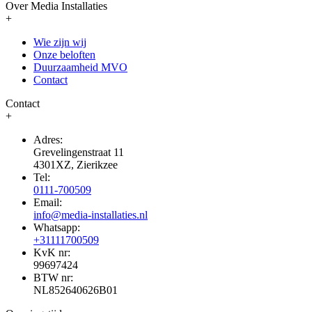
Over Media Installaties
+
Wie zijn wij
Onze beloften
Duurzaamheid MVO
Contact
Contact
+
Adres:
Grevelingenstraat 11
4301XZ, Zierikzee
Tel:
0111-700509
Email:
info@media-installaties.nl
Whatsapp:
+31111700509
KvK nr:
99697424
BTW nr:
NL852640626B01