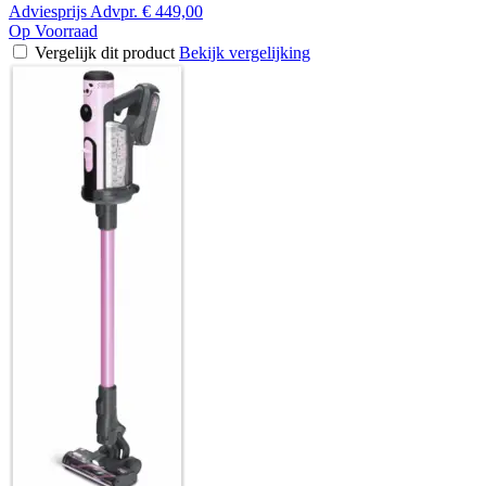
Adviesprijs
Advpr.
€ 449,00
Op Voorraad
Vergelijk dit product
Bekijk vergelijking