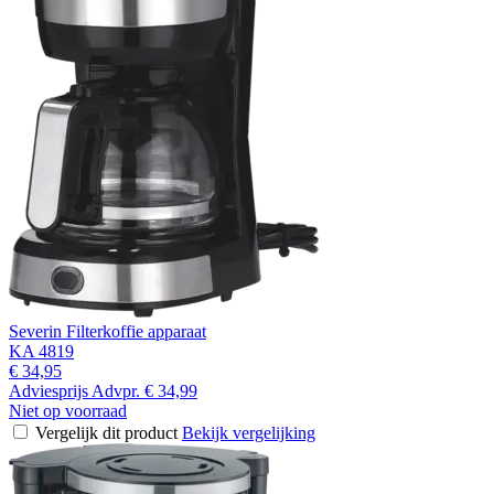
Severin Filterkoffie apparaat
KA 4819
€ 34,95
Adviesprijs
Advpr.
€ 34,99
Niet op voorraad
Vergelijk dit product
Bekijk vergelijking