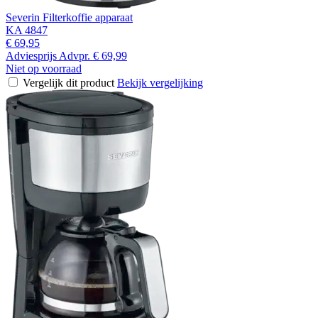
Severin Filterkoffie apparaat
KA 4847
€ 69,95
Adviesprijs
Advpr.
€ 69,99
Niet op voorraad
Vergelijk dit product
Bekijk vergelijking