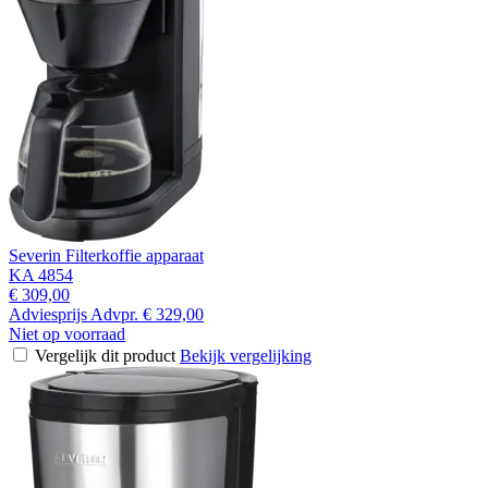
Severin Filterkoffie apparaat
KA 4854
€ 309,00
Adviesprijs
Advpr.
€ 329,00
Niet op voorraad
Vergelijk dit product
Bekijk vergelijking