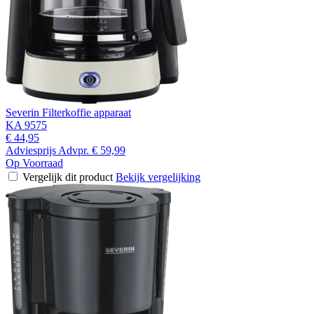
Severin Filterkoffie apparaat
KA 9575
€ 44,95
Adviesprijs
Advpr.
€ 59,99
Op Voorraad
Vergelijk dit product
Bekijk vergelijking