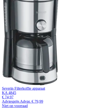
Severin Filterkoffie apparaat
KA 4845
€ 74,97
Adviesprijs
Advpr.
€ 79,99
Niet op voorraad