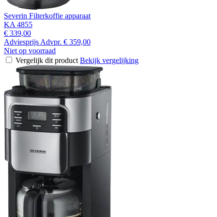
Severin Filterkoffie apparaat
KA 4855
€ 339,00
Adviesprijs
Advpr.
€ 359,00
Niet op voorraad
Vergelijk dit product
Bekijk vergelijking