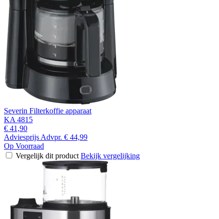
Severin Filterkoffie apparaat
KA 4815
€ 41,90
Adviesprijs
Advpr.
€ 44,99
Op Voorraad
Vergelijk dit product
Bekijk vergelijking