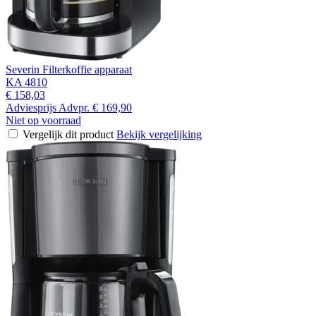
Severin Filterkoffie apparaat
KA 4810
€ 158,03
Adviesprijs
Advpr.
€ 169,90
Niet op voorraad
Vergelijk dit product
Bekijk vergelijking