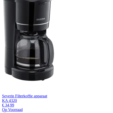
Severin Filterkoffie apparaat
KA 4320
€ 34,99
Op Voorraad