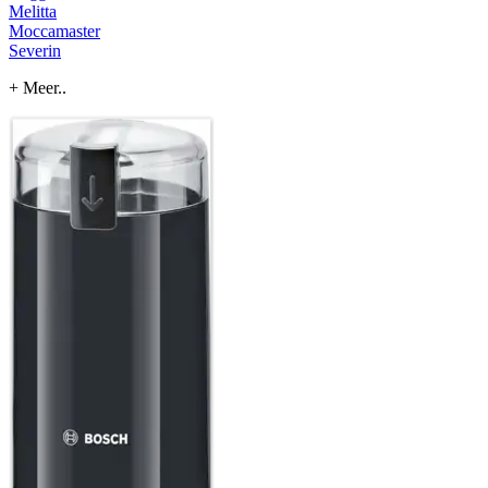
Melitta
Moccamaster
Severin
+ Meer..