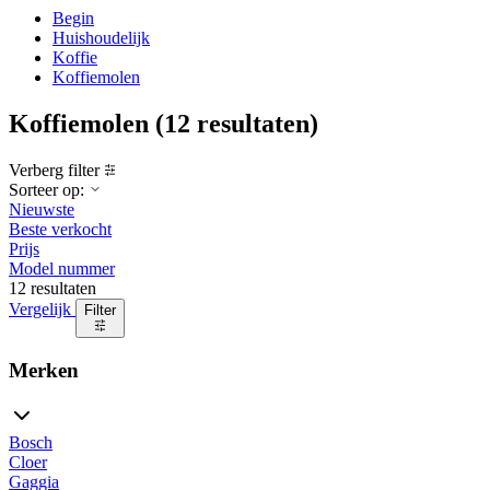
Begin
Huishoudelijk
Koffie
Koffiemolen
Koffiemolen
(12 resultaten)
Verberg filter
Sorteer op:
Nieuwste
Beste verkocht
Prijs
Model nummer
12 resultaten
Vergelijk
Filter
Merken
Bosch
Cloer
Gaggia