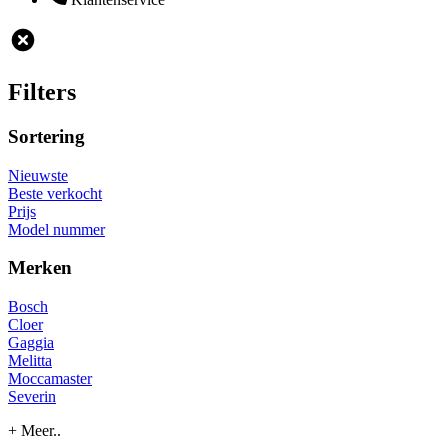
Filters
Sortering
Nieuwste
Beste verkocht
Prijs
Model nummer
Merken
Bosch
Cloer
Gaggia
Melitta
Moccamaster
Severin
+ Meer..