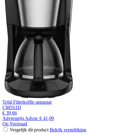
Tefal Filterkoffie apparaat
CM5S1D
€ 39,66
Adviesprijs
Advpr.
€ 41,99
Op Voorraad
Vergelijk dit product
Bekijk vergelijking