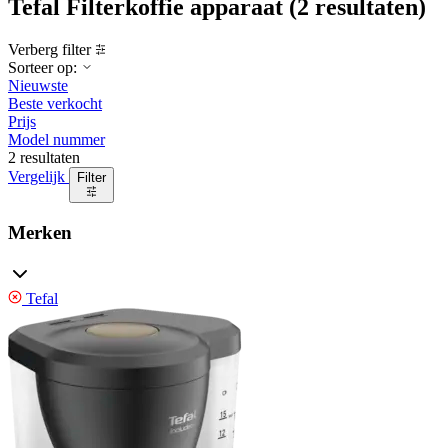
Tefal Filterkoffie apparaat
(2 resultaten)
Verberg filter
Sorteer op:
Nieuwste
Beste verkocht
Prijs
Model nummer
2 resultaten
Vergelijk
Filter
Merken
Tefal