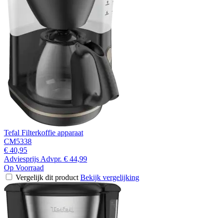
Tefal Filterkoffie apparaat
CM5338
€ 40,95
Adviesprijs
Advpr.
€ 44,99
Op Voorraad
Vergelijk dit product
Bekijk vergelijking