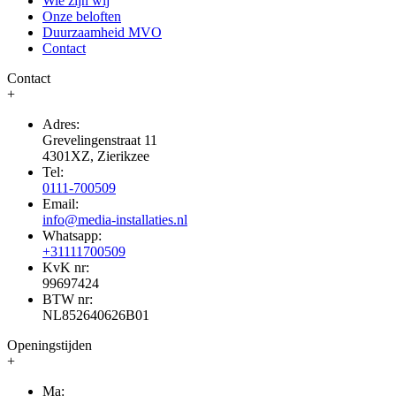
Wie zijn wij
Onze beloften
Duurzaamheid MVO
Contact
Contact
+
Adres:
Grevelingenstraat 11
4301XZ, Zierikzee
Tel:
0111-700509
Email:
info@media-installaties.nl
Whatsapp:
+31111700509
KvK nr:
99697424
BTW nr:
NL852640626B01
Openingstijden
+
Ma: