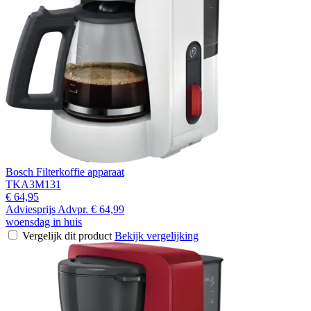
Bosch Filterkoffie apparaat
TKA3M131
€ 64,95
Adviesprijs
Advpr.
€ 64,99
woensdag in huis
Vergelijk dit product
Bekijk vergelijking