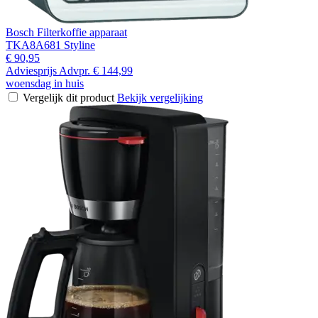
Bosch Filterkoffie apparaat
TKA8A681 Styline
€ 90,95
Adviesprijs
Advpr.
€ 144,99
woensdag in huis
Vergelijk dit product
Bekijk vergelijking