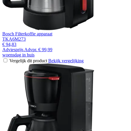
Bosch Filterkoffie apparaat
TKA6M273
€ 94,83
Adviesprijs
Advpr.
€ 99,99
woensdag in huis
Vergelijk dit product
Bekijk vergelijking