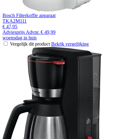
Bosch Filterkoffie apparaat
TKA2M111
€ 47,95
Adviesprijs
Advpr.
€ 49,99
woensdag in huis
Vergelijk dit product
Bekijk vergelijking