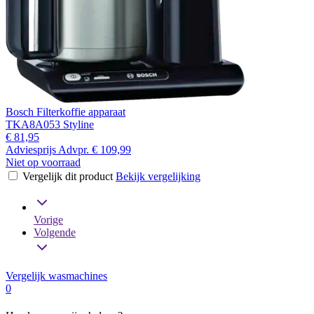
Bosch Filterkoffie apparaat
TKA8A053 Styline
€ 81,95
Adviesprijs
Advpr.
€ 109,99
Niet op voorraad
Vergelijk dit product
Bekijk vergelijking
Vorige
Volgende
Vergelijk wasmachines
0