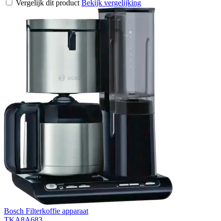
Vergelijk dit product
Bekijk vergelijking
Bosch Filterkoffie apparaat
TKA8A683