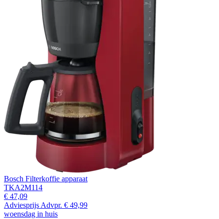
Bosch Filterkoffie apparaat
TKA2M114
€ 47,09
Adviesprijs
Advpr.
€ 49,99
woensdag in huis