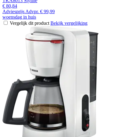
TKA8013 Styline
€ 80,84
Adviesprijs
Advpr.
€ 99,99
woensdag in huis
Vergelijk dit product
Bekijk vergelijking