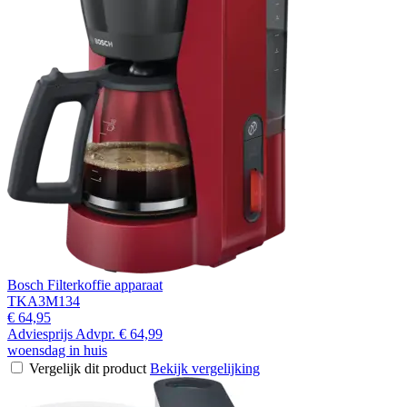
Bosch Filterkoffie apparaat
TKA3M134
€ 64,95
Adviesprijs
Advpr.
€ 64,99
woensdag in huis
Vergelijk dit product
Bekijk vergelijking