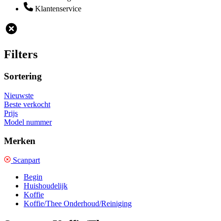
Klantenservice
Filters
Sortering
Nieuwste
Beste verkocht
Prijs
Model nummer
Merken
Scanpart
Begin
Huishoudelijk
Koffie
Koffie/Thee Onderhoud/Reiniging