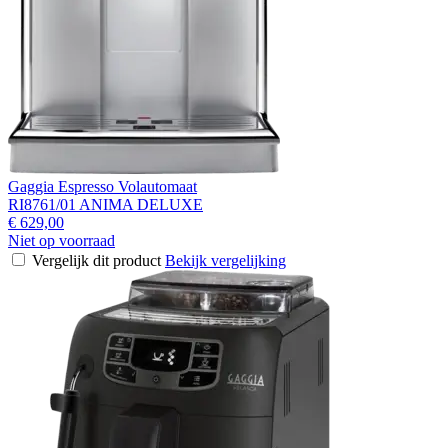
Gaggia Espresso Volautomaat
RI8761/01 ANIMA DELUXE
€ 629,00
Niet op voorraad
Vergelijk dit product
Bekijk vergelijking