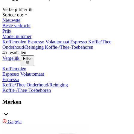
Verberg filter
Sorteer op:
Nieuwste
Beste verkocht
Prijs
Model nummer
Koffiemolen
Espresso Volautomaat
Espresso
Koffie/Thee
Onderhoud/Reiniging
Koffie-/Thee-Toebehoren
45 resultaten
Vergelijk
Filter
Koffiemolen
Espresso Volautomaat
Espresso
Koffie/Thee Onderhoud/Reiniging
Koffie-/Thee-Toebehoren
Merken
Gaggia