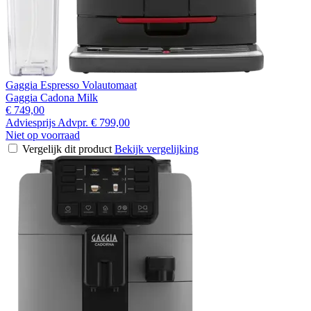
Gaggia Espresso Volautomaat
Gaggia Cadona Milk
€ 749,00
Adviesprijs
Advpr.
€ 799,00
Niet op voorraad
Vergelijk dit product
Bekijk vergelijking