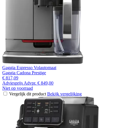
Gaggia Espresso Volautomaat
Gaggia Cadona Prestige
€ 817,09
Adviesprijs
Advpr.
€ 849,00
Niet op voorraad
Vergelijk dit product
Bekijk vergelijking