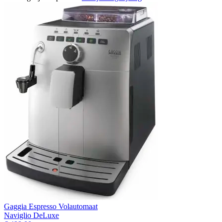
Gaggia Espresso Volautomaat
Naviglio DeLuxe