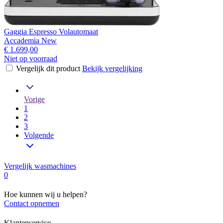
Gaggia Espresso Volautomaat
Accademia New
€ 1.699,00
Niet op voorraad
Vergelijk dit product
Bekijk vergelijking
Vorige
1
2
3
Volgende
Vergelijk wasmachines
0
Hoe kunnen wij u helpen?
Contact opnemen
Klantenservice