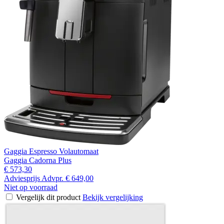
Gaggia Espresso Volautomaat
Gaggia Cadorna Plus
€ 573,30
Adviesprijs
Advpr.
€ 649,00
Niet op voorraad
Vergelijk dit product
Bekijk vergelijking