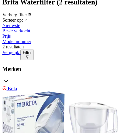
Brita Waterfilter
(2 resultaten)
Verberg filter
Sorteer op:
Nieuwste
Beste verkocht
Prijs
Model nummer
2 resultaten
Vergelijk
Filter
Merken
Brita