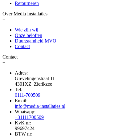
Retourneren
Over Media Installaties
+
Wie zijn wij
Onze beloften
Duurzaamheid MVO
Contact
Contact
+
Adres:
Grevelingenstraat 11
4301XZ, Zierikzee
Tel:
0111-700509
Email:
info@media-installaties.nl
Whatsapp:
+31111700509
KvK nr:
99697424
BTW nr: