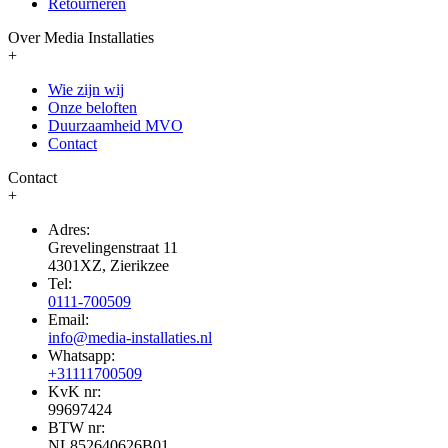
Retourneren
Over Media Installaties
+
Wie zijn wij
Onze beloften
Duurzaamheid MVO
Contact
Contact
+
Adres:
Grevelingenstraat 11
4301XZ, Zierikzee
Tel:
0111-700509
Email:
info@media-installaties.nl
Whatsapp:
+31111700509
KvK nr:
99697424
BTW nr:
NL852640626B01