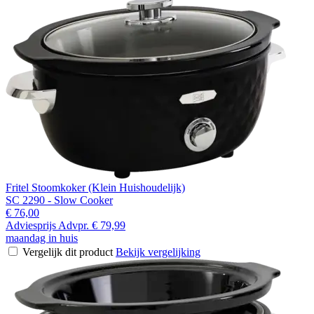
Fritel Stoomkoker (Klein Huishoudelijk)
SC 2290 - Slow Cooker
€ 76,00
Adviesprijs
Advpr.
€ 79,99
maandag in huis
Vergelijk dit product
Bekijk vergelijking