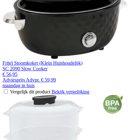
Fritel Stoomkoker (Klein Huishoudelijk)
SC 2090 Slow Cooker
€ 56,95
Adviesprijs
Advpr.
€ 59,99
maandag in huis
Vergelijk dit product
Bekijk vergelijking