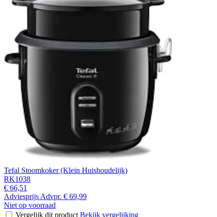
Tefal Stoomkoker (Klein Huishoudelijk)
RK1038
€ 66,51
Adviesprijs
Advpr.
€ 69,99
Niet op voorraad
Vergelijk dit product
Bekijk vergelijking