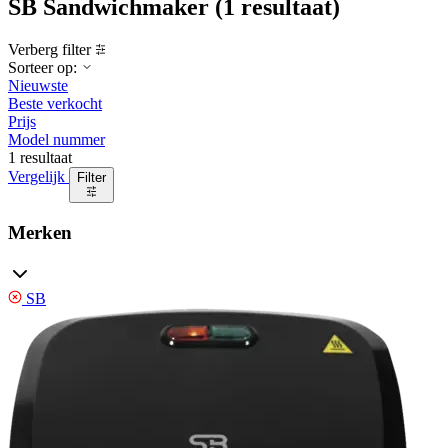
SB Sandwichmaker
(1 resultaat)
Verberg filter
Sorteer op:
Nieuwste
Beste verkocht
Prijs
Model nummer
1 resultaat
Vergelijk
Filter
Merken
SB