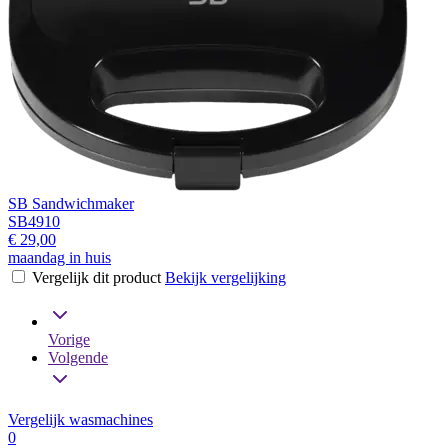
SB Sandwichmaker
SB4910
€ 29,00
maandag in huis
Vergelijk dit product
Bekijk vergelijking
Vorige
Volgende
Vergelijk wasmachines
0