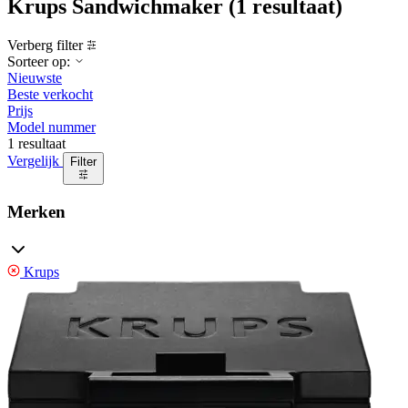
Krups Sandwichmaker
(1 resultaat)
Verberg filter
Sorteer op:
Nieuwste
Beste verkocht
Prijs
Model nummer
1 resultaat
Vergelijk
Filter
Merken
Krups