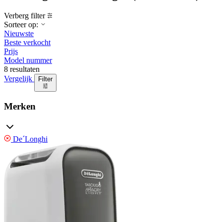
Verberg filter
Sorteer op:
Nieuwste
Beste verkocht
Prijs
Model nummer
8 resultaten
Vergelijk
Filter
Merken
De´Longhi