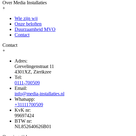
Over Media Installaties
+
Wie zijn wij
Onze beloften
Duurzaamheid MVO
Contact
Contact
+
Adres:
Grevelingenstraat 11
4301XZ, Zierikzee
Tel:
0111-700509
Email:
info@media-installaties.nl
Whatsapp:
+31111700509
KvK nr:
99697424
BTW nr:
NL852640626B01