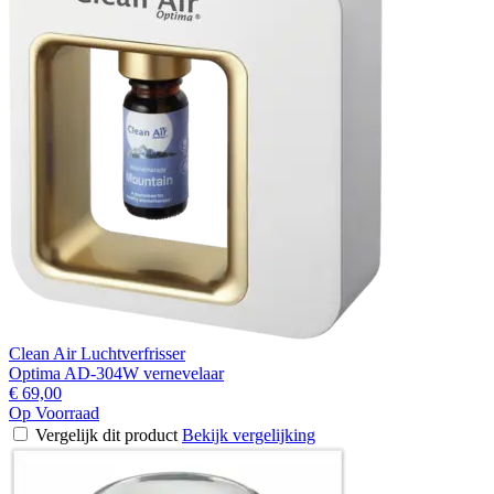
Clean Air Luchtverfrisser
Optima AD-304W vernevelaar
€ 69,00
Op Voorraad
Vergelijk dit product
Bekijk vergelijking