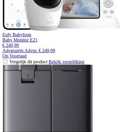
Eufy Babyfoon
Baby Monitor E21
€ 240,99
Adviesprijs
Advpr.
€ 249,99
Op Voorraad
Vergelijk dit product
Bekijk vergelijking