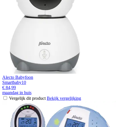
Alecto Babyfoon
Smartbaby10
€ 84,99
maandag in huis
Vergelijk dit product
Bekijk vergelijking