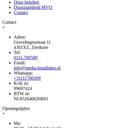
Onze beloften
Duurzaamheid MVO
Contact
Contact
+
Adres:
Grevelingenstraat 11
4301XZ, Zierikzee
Tel:
0111-700509
Email:
info@media-installaties.nl
Whatsapp:
+31111700509
KvK nr:
99697424
BTW nr:
NL852640626B01
Openingstijden
+
Ma: